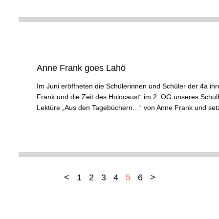
Anne Frank goes Lahö
Im Juni eröffneten die Schülerinnen und Schüler der 4a ih
Frank und die Zeit des Holocaust“ im 2. OG unseres Schul
Lektüre „Aus den Tagebüchern…“ von Anne Frank und setze
<
1
2
3
4
5
6
>