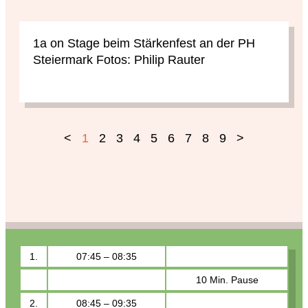
1a on Stage beim Stärkenfest an der PH
Steiermark Fotos: Philip Rauter
<
1
2
3
4
5
6
7
8
9
>
1.
07:45 – 08:35
10 Min. Pause
2.
08:45 – 09:35