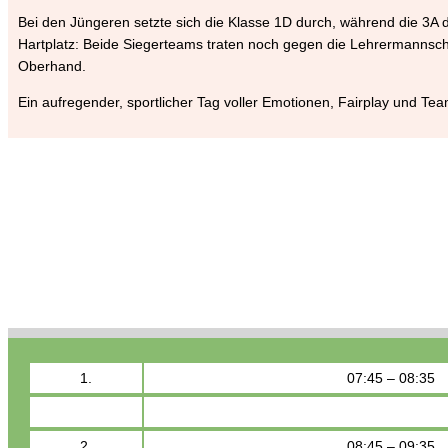
Bei den Jüngeren setzte sich die Klasse 1D durch, während die 3A 
Hartplatz: Beide Siegerteams traten noch gegen die Lehrermannscha
Oberhand.
Ein aufregender, sportlicher Tag voller Emotionen, Fairplay und Te
1.
07:45 – 08:35
2.
08:45 – 09:35