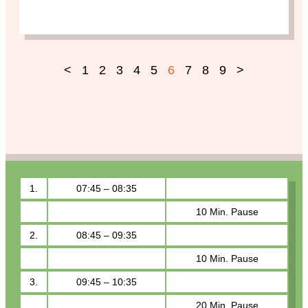
<
1
2
3
4
5
6
7
8
9
>
1.
07:45 – 08:35
10 Min. Pause
2.
08:45 – 09:35
10 Min. Pause
3.
09:45 – 10:35
20 Min. Pause